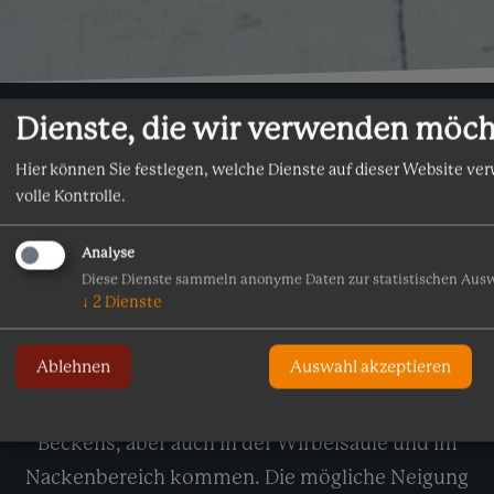
Dienste, die wir verwenden möc
Hier können Sie festlegen, welche Dienste auf dieser Website ve
Beinlängenvermessung
volle Kontrolle.
Die Folgen einer Beinlängendifferenz können je
Analyse
nach Ausmaß sehr schmerzlich für den
Diese Dienste sammeln anonyme Daten zur statistischen Aus
↓
2
Dienste
Betroffenen sein. Der Längenunterschied der
Beine muss durch den restlichen
Ablehnen
Auswahl akzeptieren
Bewegungsapparat ausgeglichen werden. So
kann es in erster Linie zu einer Verschiebung des
Beckens, aber auch in der Wirbelsäule und im
Nackenbereich kommen. Die mögliche Neigung