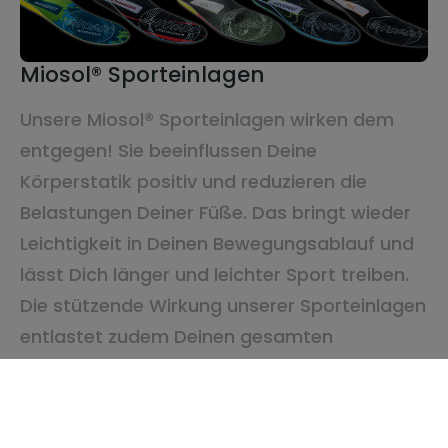
Miosol® Sporteinlagen
Unsere Miosol® Sporteinlagen wirken dem
entgegen! Sie beeinflussen Deine
Körperstatik positiv und reduzieren die
Belastungen Deiner Füße. Das bringt wieder
Leichtigkeit in Deinen Bewegungsablauf und
lässt Dich länger und leichter Sport treiben.
Die stützende Wirkung unserer Sporteinlagen
entlastet zudem Deinen gesamten
Bewegungsapparat und beugt Verletzungen
vor. So kannst Du Dein Trainingspensum
wieder erhöhen und Deiner Performance