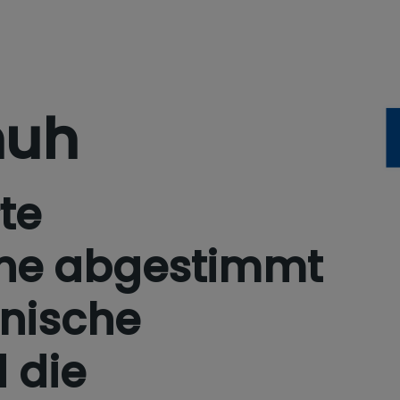
huh
rte
he abgestimmt
inische
 die