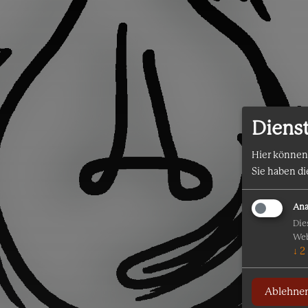
Diens
Hier können
Sie haben di
Ana
Die
Web
↓
2
Ablehne