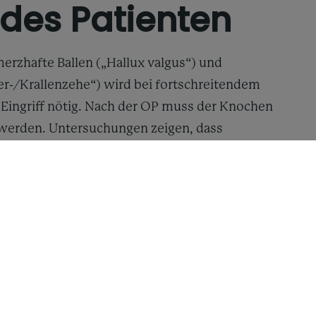
des Patienten
erzhafte Ballen („Hallux valgus“) und
-/Krallenzehe“) wird bei fortschreitendem
r Eingriff nötig. Nach der OP muss der Knochen
t werden. Untersuchungen zeigen, dass
fußentlastungsschuhe hierfür nicht optimal
oduktive Wirkung haben können.
ech-Schuh für die postoperative Nachbehandlung
eren Gangbild eine optimale Druckentlastung der
t. Insbesondere soll hierzu eine möglichst
rch eine vorher angefertigte 3D-Fußvermessung
timale Schuh- und Einlagenkonfiguration