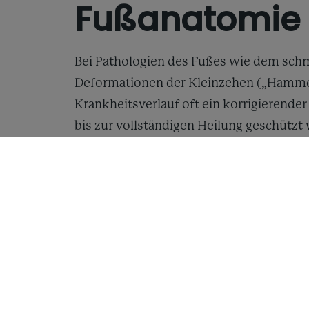
Fußanatomie 
Bei Pathologien des Fußes wie dem schm
Deformationen der Kleinzehen („Hammer
Krankheitsverlauf oft ein korrigierende
bis zur vollständigen Heilung geschütz
handelsübliche Verbandschuhe bzw. Vor
geeignet sind und sogar eine kontrapr
Ziel des Projektes ist es, einen High-T
zu entwickeln, der neben einem flüssig
zu schützenden Knochenareale ermöglich
hohe Personalisierung des Produktes du
etabliert werden. Hierdurch kann die op
angepasst werden.