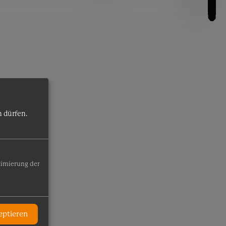
 dürfen.
timierung der
eptieren