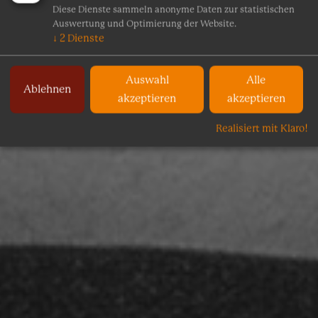
Diese Dienste sammeln anonyme Daten zur statistischen
Auswertung und Optimierung der Website.
↓
2
Dienste
Auswahl
Alle
Ablehnen
akzeptieren
akzeptieren
Realisiert mit Klaro!