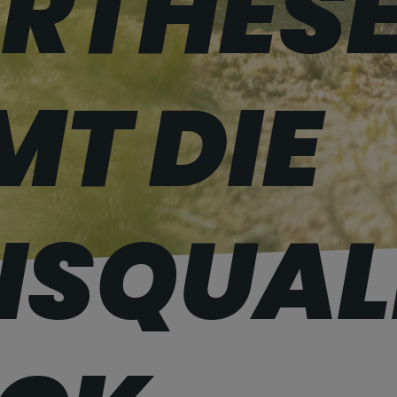
ORTHES
T DIE
NS­QUAL