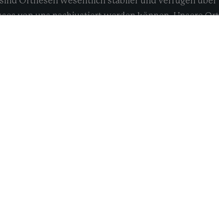
sind Orthesen wesentlich stabiler und verfügen über
ses von uns nachjustiert werden können. Unsere Ort
izinischen Anforderungen und Ihren individuellen B
 den Orthesen ein dünnes Kleidungsstück. Denn das 
sgefühle von vornherein zu vermeiden, erläutern wir 
gen ist. So werden Sie Tag für Tag ein bisschen bewegl
Lebensqualität zurück!
min vereinbaren