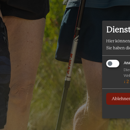
Diens
Hier können
Sie haben di
Ana
Die
Web
↓
2
Ablehne