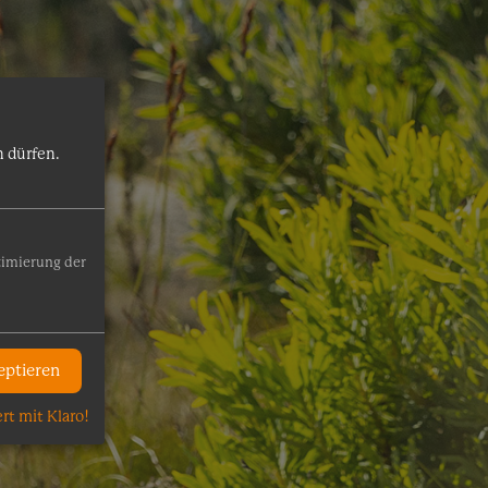
 dürfen.
timierung der
eptieren
ert mit Klaro!